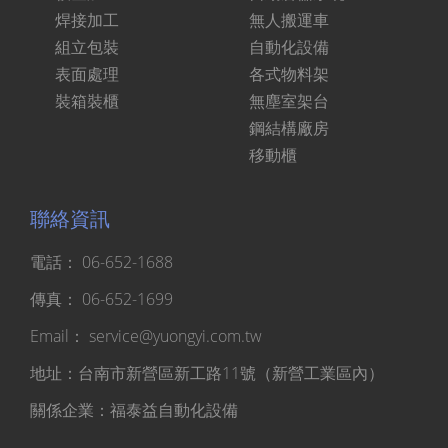
焊接加工
無人搬運車
組立包裝
自動化設備
表面處理
各式物料架
裝箱裝櫃
無塵室架台
鋼結構廠房
移動櫃
聯絡資訊
電話：
06-652-1688
傳真：
06-652-1699
Email：
service@yuongyi.com.tw
地址：台南市新營區新工路11號（新營工業區內）
關係企業：
福泰益自動化設備