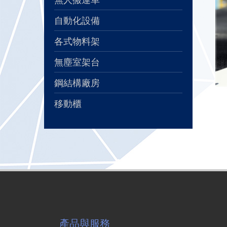
自動化設備
各式物料架
無塵室架台
鋼結構廠房
移動櫃
產品與服務