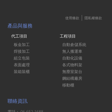
使用條款
隱私權條款
產品與服務
代工項目
工程項目
板金加工
自動倉儲系統
焊接加工
無人搬運車
組立包裝
自動化設備
表面處理
各式物料架
裝箱裝櫃
無塵室架台
鋼結構廠房
移動櫃
聯絡資訊
電話：
06-652-1688