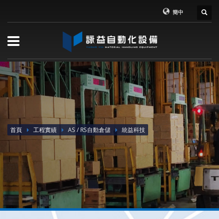
簡中
首頁
工程實績
AS / RS自動倉儲
統益科技